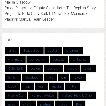
Mail in Glasgow
Bruce Piggott
on
Frigate Shtandart – The Replica Story
Project to Build Cutty Sark II | News For Mariners
on
Vladimir Martus, Team Leader
Tags
artist
Boat builder
captain
chairman
chief mate
competition
contacts
contact us
Cutty Sark
design
designer
donate
email
finnish
foundation
help
join
lawyer
leader
logo
mail
media
mitya
Nannie Dee
Nannie the Witch
National Historic Ships
news
official
partner
paypal
Pete