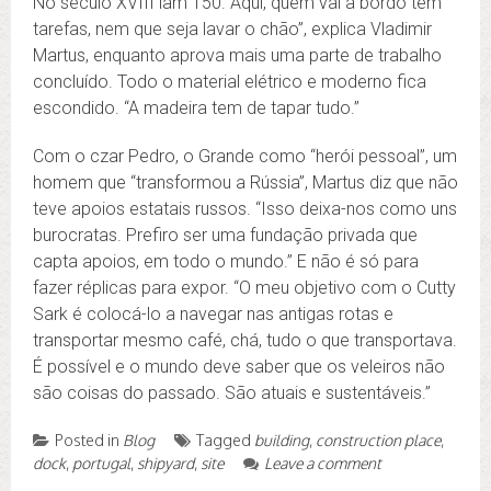
No século XVIII iam 150. Aqui, quem vai a bordo tem
tarefas, nem que seja lavar o chão”, explica Vladimir
Martus, enquanto aprova mais uma parte de trabalho
concluído. Todo o material elétrico e moderno fica
escondido. “A madeira tem de tapar tudo.”
Com o czar Pedro, o Grande como “herói pessoal”, um
homem que “transformou a Rússia”, Martus diz que não
teve apoios estatais russos. “Isso deixa-nos como uns
burocratas. Prefiro ser uma fundação privada que
capta apoios, em todo o mundo.” E não é só para
fazer réplicas para expor. “O meu objetivo com o Cutty
Sark é colocá-lo a navegar nas antigas rotas e
transportar mesmo café, chá, tudo o que transportava.
É possível e o mundo deve saber que os veleiros não
são coisas do passado. São atuais e sustentáveis.”
Posted in
Blog
Tagged
building
,
construction place
,
dock
,
portugal
,
shipyard
,
site
Leave a comment