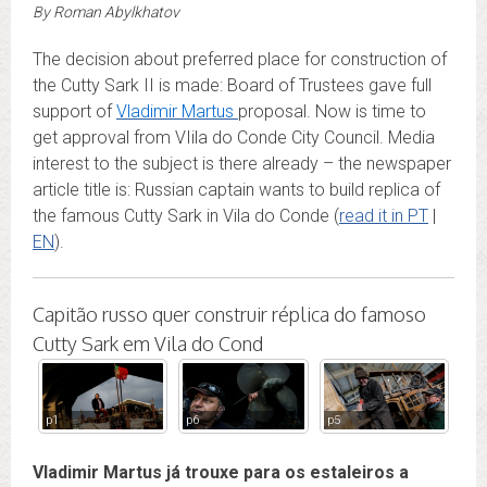
By
Roman Abylkhatov
The decision about preferred place for construction of
the Cutty Sark II is made: Board of Trustees gave full
support of
Vladimir Martus
proposal. Now is time to
get approval from VIila do Conde City Council. Media
interest to the subject is there already – the newspaper
article title is: Russian captain wants to build replica of
the famous Cutty Sark in Vila do Conde (
read it in PT
|
EN
).
Capitão russo quer construir réplica do famoso
Cutty Sark em Vila do Cond
p1
p6
p5
p4
Vladimir Martus já trouxe para os estaleiros a