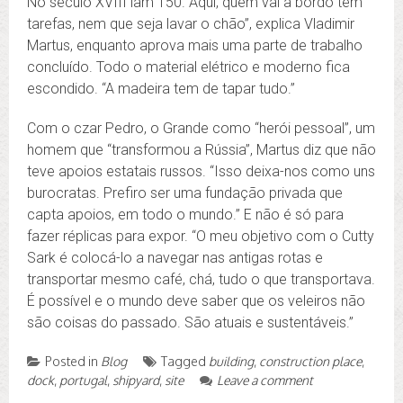
No século XVIII iam 150. Aqui, quem vai a bordo tem
tarefas, nem que seja lavar o chão”, explica Vladimir
Martus, enquanto aprova mais uma parte de trabalho
concluído. Todo o material elétrico e moderno fica
escondido. “A madeira tem de tapar tudo.”
Com o czar Pedro, o Grande como “herói pessoal”, um
homem que “transformou a Rússia”, Martus diz que não
teve apoios estatais russos. “Isso deixa-nos como uns
burocratas. Prefiro ser uma fundação privada que
capta apoios, em todo o mundo.” E não é só para
fazer réplicas para expor. “O meu objetivo com o Cutty
Sark é colocá-lo a navegar nas antigas rotas e
transportar mesmo café, chá, tudo o que transportava.
É possível e o mundo deve saber que os veleiros não
são coisas do passado. São atuais e sustentáveis.”
Posted in
Blog
Tagged
building
,
construction place
,
dock
,
portugal
,
shipyard
,
site
Leave a comment