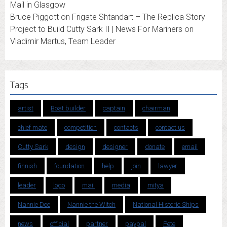
Mail in Glasgow
Bruce Piggott
on
Frigate Shtandart – The Replica Story
Project to Build Cutty Sark II | News For Mariners
on
Vladimir Martus, Team Leader
Tags
artist
Boat builder
captain
chairman
chief mate
competition
contacts
contact us
Cutty Sark
design
designer
donate
email
finnish
foundation
help
join
lawyer
leader
logo
mail
media
mitya
Nannie Dee
Nannie the Witch
National Historic Ships
news
official
partner
paypal
Pete