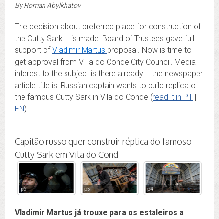
By
Roman Abylkhatov
The decision about preferred place for construction of
the Cutty Sark II is made: Board of Trustees gave full
support of
Vladimir Martus
proposal. Now is time to
get approval from VIila do Conde City Council. Media
interest to the subject is there already – the newspaper
article title is: Russian captain wants to build replica of
the famous Cutty Sark in Vila do Conde (
read it in PT
|
EN
).
Capitão russo quer construir réplica do famoso
Cutty Sark em Vila do Cond
p6
p5
p4
p3
Vladimir Martus já trouxe para os estaleiros a